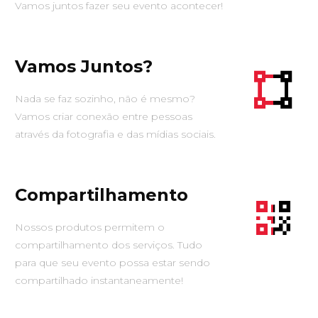
Vamos juntos fazer seu evento acontecer!
Vamos Juntos?
Nada se faz sozinho, não é mesmo?
Vamos criar conexão entre pessoas
através da fotografia e das mídias sociais.
Compartilhamento
Nossos produtos permitem o
compartilhamento dos serviços. Tudo
para que seu evento possa estar sendo
compartilhado instantaneamente!